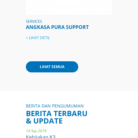
SERVICES
ANGKASA PURA SUPPORT
> LIHAT DETIL
06 Aug 2018
Komitmen Kami Melayani Anda
LIHAT SEMUA
> SELENGKAPNYA
11 Jan 2019
PENGUMUMAN LELANG ASET PT.
ANGKASA PURA I BANDARA FRANS
KAISIEPO BIAK
> SELENGKAPNYA
BERITA DAN PENGUMUMAN
14 Nov 2018
BERITA TERBARU
PJKP2U
& UPDATE
> SELENGKAPNYA
14 Sep 2018
Kebijakan K3