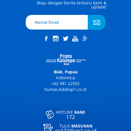
Maju dengan berita terbaru kami &
update!
Biak, Papua
Indonesia
+62 981 22555
humas.bik@ap1.co.id
HOTLINE
KAMI
172
TULIS
MASUKAN
cc172@ap1.co.id