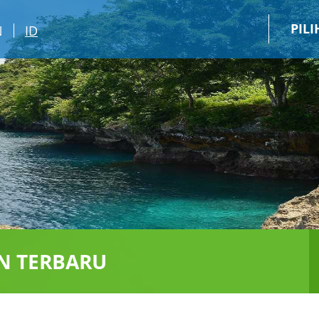
PIL
N
ID
N TERBARU