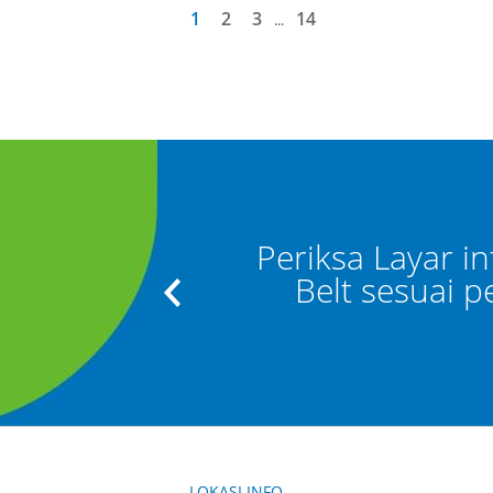
1
2
3
14
...
datangan” dan
Periksa Layar i
 Bagasi"
Belt sesuai 
LOKASI INFO