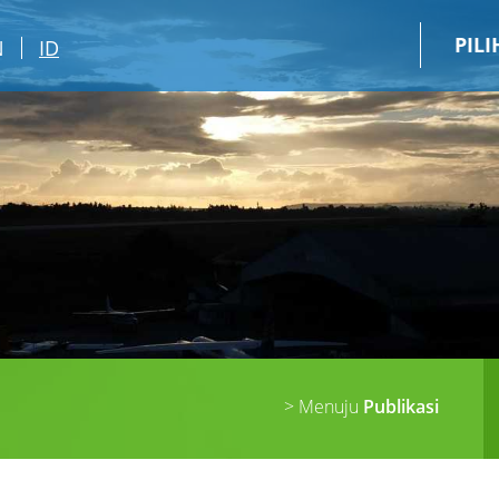
PIL
N
ID
> Menuju
Publikasi