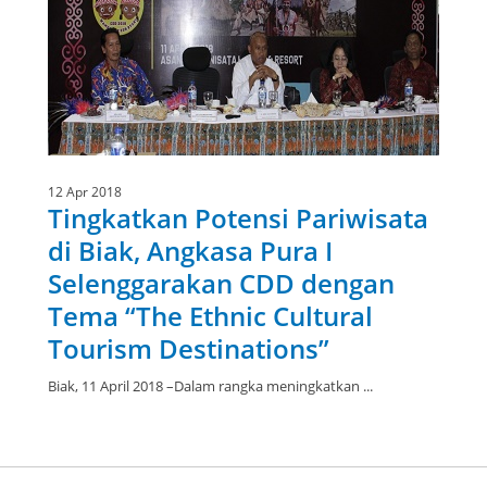
12 Apr 2018
Tingkatkan Potensi Pariwisata
di Biak, Angkasa Pura I
Selenggarakan CDD dengan
Tema “The Ethnic Cultural
Tourism Destinations”
Biak, 11 April 2018 –Dalam rangka meningkatkan ...