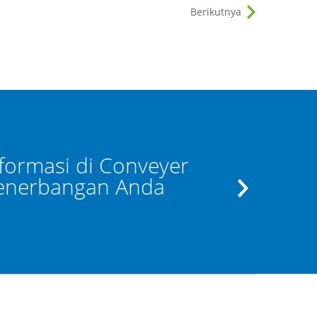
Berikutnya
nformasi di Conveyer
Apabila 
penerbangan Anda
dapat meng
kont