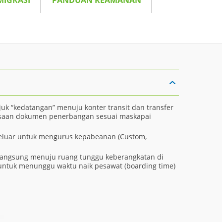
MIGRASI
PANDUAN KEAMANAN
juk “kedatangan” menuju konter transit dan transfer
ksaan dokumen penerbangan sesuai maskapai
 keluar untuk mengurus kepabeanan (Custom,
langsung menuju ruang tunggu keberangkatan di
 untuk menunggu waktu naik pesawat (boarding time)