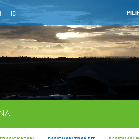
PIL
N
ID
NAL