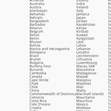
Armenia
Iceland
R
Australia
India
R
Austria
Ireland
S
Azerbaijan
Italy
S
Bahamas
Jamaica
S
Bahrain
Japan
S
Bangladesh
Jordan
S
Barbados
Kazakhstan
S
Belarus
Kenya
S
Belgium
Kiribati
S
Belize
Kuwait
S
Benin
Kyrgyzstan
S
Bhutan
Laos
S
Bolivia
Latvia
S
Bosnia and Herzegovina
Lebanon
S
Botswana
Lesotho
S
Brazil
Liechtenstein
S
Brunei
Lithuania
S
Bulgaria
Luxembourg
S
Burkina Faso
Macau SAR
S
Burundi
Macedonia
S
Cambodia
Madagascar
S
Canada
Malawi
S
Cape Verde
Malaysia
S
Chad
Maldives
T
Chile
Mali
T
China
Malta
T
Commonwealth of Dominica
Marshall Islands
T
Comoros
Mauritania
T
Costa Rica
Mauritius
T
Cote D'Ivoire
Mexico
T
Croatia
Moldova
T