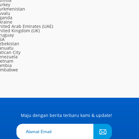
unisia
urkey
urkmenistan
uvalu
ganda
kraine
nited Arab Emirates (UAE)
nited Kingdom (UK)
ruguay
SA
zbekistan
anuatu
atican City
enezuela
ietnam
ambia
imbabwe
Maju dengan berita terbaru kami & update!