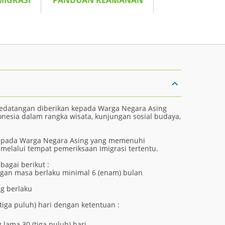
MIGRASI
PANDUAN KEAMANAN
Kedatangan diberikan kepada Warga Negara Asing
esia dalam rangka wisata, kunjungan sosial budaya,
 kepada Warga Negara Asing yang memenuhi
 melalui tempat pemeriksaan Imigrasi tertentu.
bagai berikut :
ngan masa berlaku minimal 6 (enam) bulan
g berlaku
tiga puluh) hari dengan ketentuan :
 lama 30 (tiga puluh) hari