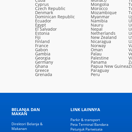
Cuba
Monaco
T
Cyprus
Mongolia
T
Czech Republic
Morocco
T
Denmark
Mozambique
T
Dominican Republic
Myanmar
U
Ecuador
Namibia
U
Egypt
Nauru
U
El Salvador
Nepal
U
Estonia
Netherlands
U
Fiji
New Zealand
U
Finland
Nicaragua
U
France
Norway
V
Gabon
Oman
V
Gambia
Palau
V
Georgia
Palestine
V
Germany
Panama
Z
Ghana
Papua New Guinea
Z
Greece
Paraguay
Grenada
Peru
BELANJA DAN
LINK LAINNYA
MAKAN
Parkir & transport
Direktori Belanja &
Peta Terminal Bandara
Makanan
Petunjuk Pariwisata