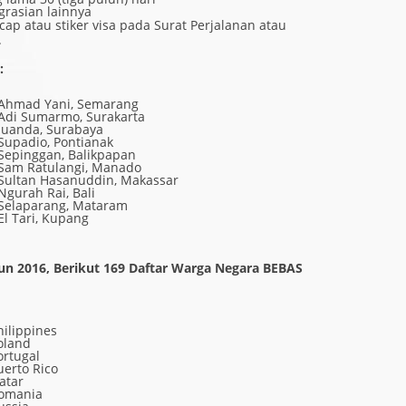
grasian lainnya
 atau stiker visa pada Surat Perjalanan atau
.
:
Ahmad Yani, Semarang
Adi Sumarmo, Surakarta
Juanda, Surabaya
Supadio, Pontianak
Sepinggan, Balikpapan
Sam Ratulangi, Manado
Sultan Hasanuddin, Makassar
Ngurah Rai, Bali
Selaparang, Mataram
El Tari, Kupang
n 2016, Berikut 169 Daftar Warga Negara BEBAS
hilippines
oland
ortugal
uerto Rico
atar
omania