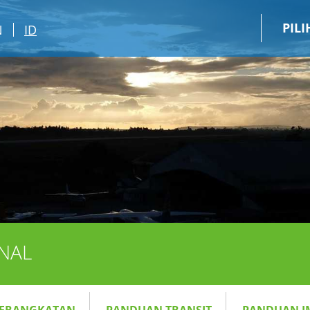
PIL
N
ID
NAL