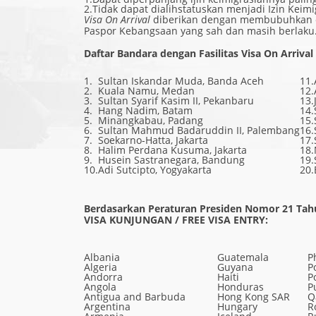
2.
Tidak dapat dialihstatuskan menjadi Izin Keimi
Visa On Arrival
diberikan dengan membubuhkan cap
Paspor Kebangsaan yang sah dan masih berlaku
Daftar Bandara dengan Fasilitas Visa On Arrival 
1.
Sultan Iskandar Muda, Banda Aceh
11.
2.
Kuala Namu, Medan
12.
3.
Sultan Syarif Kasim II, Pekanbaru
13.
4.
Hang Nadim, Batam
14.
5.
Minangkabau, Padang
15.
6.
Sultan Mahmud Badaruddin II, Palembang
16.
7.
Soekarno-Hatta, Jakarta
17.
8.
Halim Perdana Kusuma, Jakarta
18.
9.
Husein Sastranegara, Bandung
19.
10.
Adi Sutcipto, Yogyakarta
20.
Berdasarkan Peraturan Presiden Nomor 21 Tahu
VISA KUNJUNGAN / FREE VISA ENTRY:
Albania
Guatemala
P
Algeria
Guyana
P
Andorra
Haiti
P
Angola
Honduras
P
Antigua and Barbuda
Hong Kong SAR
Q
Argentina
Hungary
R