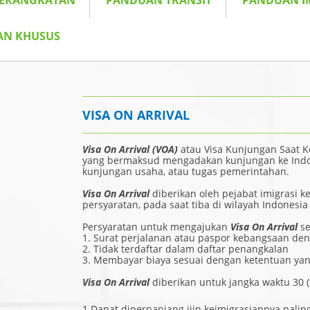
BERANGKATAN
PANDUAN TRANSIT
PANDUAN I
AN KHUSUS
VISA ON ARRIVAL
Visa On Arrival (VOA)
atau Visa Kunjungan Saat 
yang bermaksud mengadakan kunjungan ke Indon
kunjungan usaha, atau tugas pemerintahan.
Visa On Arrival
diberikan oleh pejabat imigrasi
persyaratan, pada saat tiba di wilayah Indonesia
Persyaratan untuk mengajukan
Visa On Arrival
se
1. Surat perjalanan atau paspor kebangsaan de
2. Tidak terdaftar dalam daftar penangkalan
3. Membayar biaya sesuai dengan ketentuan yan
Visa On Arrival
diberikan untuk jangka waktu 30 (
1.
Dapat diperpanjang ijin keimigrasiannya paling