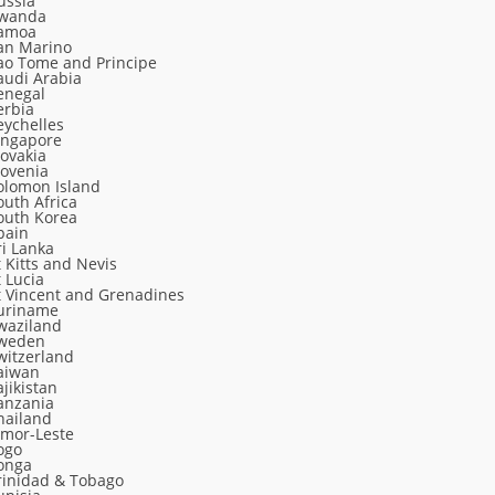
ussia
wanda
amoa
an Marino
ao Tome and Principe
audi Arabia
enegal
erbia
eychelles
ingapore
lovakia
lovenia
olomon Island
outh Africa
outh Korea
pain
ri Lanka
t Kitts and Nevis
t Lucia
t Vincent and Grenadines
uriname
waziland
weden
witzerland
aiwan
ajikistan
anzania
hailand
imor-Leste
ogo
onga
rinidad & Tobago